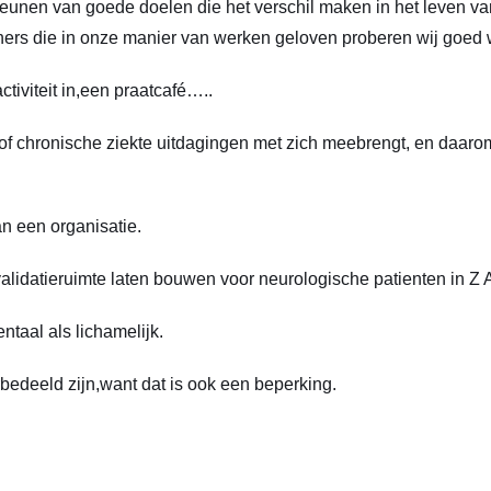
steunen van goede doelen die het verschil maken in het leven v
tners die in onze manier van werken geloven proberen wij goed 
iviteit in,een praatcafé…..
 of chronische ziekte uitdagingen met zich meebrengt, en daarom
n een organisatie.
alidatieruimte laten bouwen voor neurologische patienten in Z 
taal als lichamelijk.
edeeld zijn,want dat is ook een beperking.