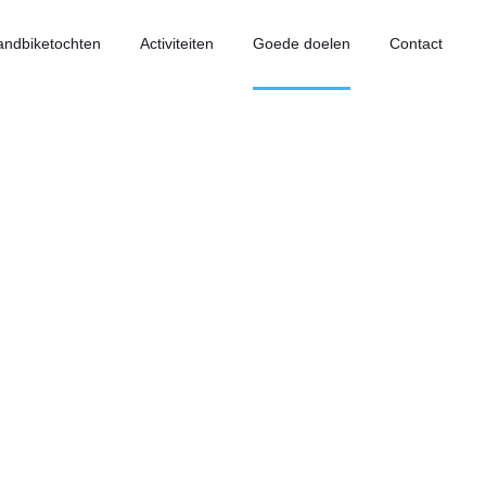
andbiketochten
Activiteiten
Goede doelen
Contact